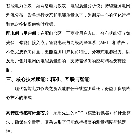
智能电力仪表（如网络电力仪表、电能质量分析仪）持续监测电网
潮流分布、设备运行状态和电能质量水平，为调度中心的优化运行
和稳定控制提供实时数据。
配电侧与用户侧
：在配电台区、工商业用户入口、分布式能源（如
光伏、储能）接入点，智能电表与高级测量体系（AMI）相结合，
不仅完成双向计量，更能监测用户负荷特性、分布式电源出力、以
及用户侧对电网的电能质量影响，支持需求侧响应与精准负荷控
制。
三、核心技术赋能：精准、互联与智能
现代智能电力仪表之所以能胜任在线监测重任，得益于多项核
心技术的集成：
高精度传感与计量芯片
：采用先进的ADC（模数转换器）和计量算
法，确保在全量程、复杂波形下仍能保持极高的测量精度与稳定
性。