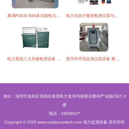
巢湖PD630 B44多功能电力监测仪表技术解析与设备选型咨询
电力仪表计量类检测仪器与智能电网在线监测设备 技术发展与应用展望
电力系统三大关键检测设备 功能、应用与协同作用
普洱市环境监测仪器设备 聚焦工业专用电力监测设备的发展与应用
地址：深圳市龙岗区龙岗街道清风大道39号精密达数码产业园C区C-9
楼
电话：1893855**
Copyright © 2026
www.sztelecomtech.com
电力监测设备
深圳市特