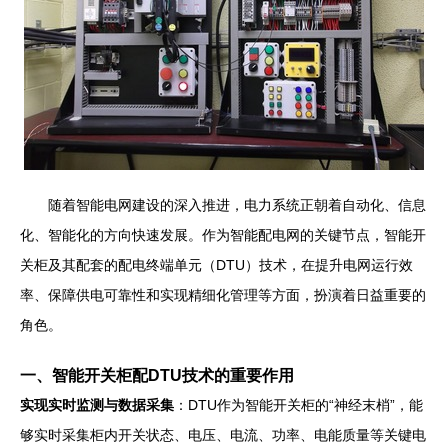
随着智能电网建设的深入推进，电力系统正朝着自动化、信息
化、智能化的方向快速发展。作为智能配电网的关键节点，智能开
关柜及其配套的配电终端单元（DTU）技术，在提升电网运行效
率、保障供电可靠性和实现精细化管理等方面，扮演着日益重要的
角色。
一、智能开关柜配DTU技术的重要作用
实现实时监测与数据采集
：DTU作为智能开关柜的“神经末梢”，能
够实时采集柜内开关状态、电压、电流、功率、电能质量等关键电