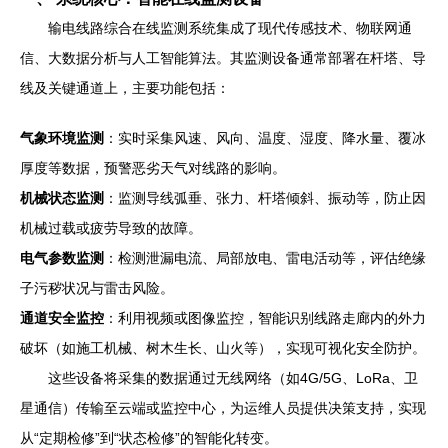
输电线路综合在线监测系统集成了现代传感技术、物联网通
信、大数据分析与人工智能算法。其监测设备通常部署在杆塔、导
线及关键通道上，主要功能包括：
气象环境监测
：实时采集风速、风向、温度、湿度、降水量、覆冰
厚度等数据，预警恶劣天气对线路的影响。
机械状态监测
：监测导线弧垂、张力、杆塔倾斜、振动等，防止因
机械过载或疲劳导致的故障。
电气参数监测
：检测泄漏电流、局部放电、雷电活动等，评估绝缘
子污秽状况与雷击风险。
通道安全监控
：利用视频或图像监控，智能识别线路走廊内的外力
破坏（如施工机械、树木生长、山火等），实现可视化安全防护。
这些设备将采集的数据通过无线网络（如4G/5G、LoRa、卫
星通信）传输至云端或监控中心，为运维人员提供决策支持，实现
从“定期检修”到“状态检修”的智能化转变。