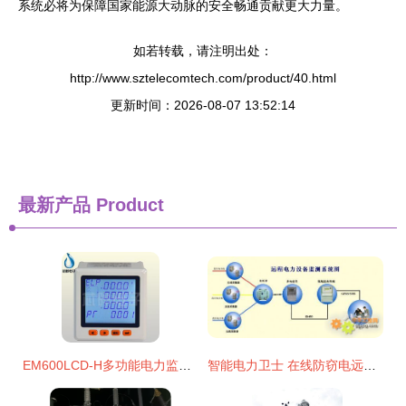
系统必将为保障国家能源大动脉的安全畅通贡献更大力量。
如若转载，请注明出处：
http://www.sztelecomtech.com/product/40.html
更新时间：2026-08-07 13:52:14
最新产品
Product
EM600LCD-H多功能电力监测仪表 性能、应用与采购指南
智能电力卫士 在线防窃电远程管理系统的应用与展望